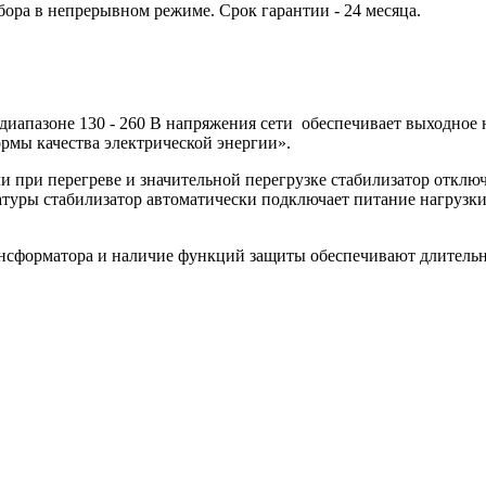
ора в непрерывном режиме. Срок гарантии - 24 месяца.
иапазоне 130 - 260 В напряжения сети обеспечивает выходное 
мы качества электрической энергии».
 при перегреве и значительной перегрузке стабилизатор отклю
атуры стабилизатор автоматически подключает питание нагрузк
ансформатора и наличие функций защиты обеспечивают длитель