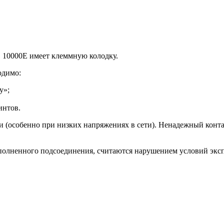
S 10000E имеет клеммную колодку.
одимо:
у»;
интов.
особенно при низких напряжениях в сети). Ненадежный контакт
полненного подсоединения, считаются нарушением условий эксп