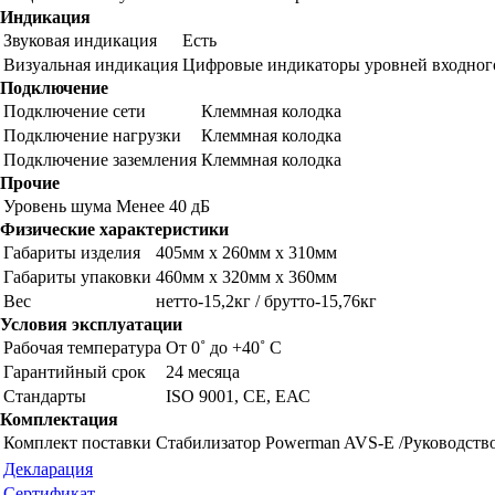
Индикация
Звуковая индикация
Есть
Визуальная индикация
Цифровые индикаторы уровней входного
Подключение
Подключение сети
Клеммная колодка
Подключение нагрузки
Клеммная колодка
Подключение заземления
Клеммная колодка
Прочие
Уровень шума
Менее 40 дБ
Физические характеристики
Габариты изделия
405мм х 260мм х 310мм
Габариты упаковки
460мм х 320мм х 360мм
Вес
нетто-15,2кг / брутто-15,76кг
Условия эксплуатации
Рабочая температура
От 0˚ до +40˚ С
Гарантийный срок
24 месяца
Стандарты
ISO 9001, СЕ, ЕАС
Комплектация
Комплект поставки
Стабилизатор Powerman AVS-Е /Руководство
Декларация
Сертификат