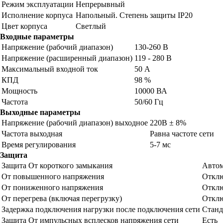
Режим эксплуатации
Непрерывный
Исполнение корпуса
Напольный. Степень защиты IP20
Цвет корпуса
Светлый
Входные параметры
Напряжение (рабочий диапазон)
130-260 В
Напряжение (расширенный диапазон)
119 - 280 В
Максимальный входной ток
50 А
КПД
98 %
Мощность
10000 ВА
Частота
50/60 Гц
Выходные параметры
Напряжение (рабочий диапазон) выходное
220В ± 8%
Частота выходная
Равна частоте сети
Время регулирования
5-7 мс
Защита
Защита От короткого замыкания
Автом
От повышенного напряжения
Отклю
От пониженного напряжения
Отклю
От перегрева (включая перегрузку)
Отклю
Задержка подключения нагрузки после подключения сети
Станда
Защита От импульсных всплесков напряжения сети
Есть