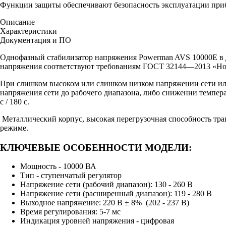
Функции защиты обеспечивают безопасность эксплуатации приб
Back Pro 2000
AVS 8000D
AVS 8000E
Внешний батарейный блок 3U- 20x(12V-9Ah) для POWERMAN ONLINE 6000 RT и 10000 RT
Описание
Характеристики
Документация и ПО
Back Pro 2000 Plus
AVS 10000D
AVS 10000E
Однофазный стабилизатор напряжения Powerman AVS 10000Е в д
напряжения соответствуют требованиям ГОСТ 32144―2013 «Нор
AVS 15000D
При слишком высоком или слишком низком напряжении сети или
напряжения сети до рабочего диапазона, либо снижении темпер
AVS 20000D
с / 180 с.
Металлический корпус, высокая перегрузочная способность тр
режиме.
КЛЮЧЕВЫЕ ОСОБЕННОСТИ МОДЕЛИ:
Мощность - 10000 ВА
Тип - ступенчатый регулятор
Напряжение сети (рабочий диапазон): 130 - 260 В
Напряжение сети (расширенный диапазон): 119 - 280 В
Выходное напряжение: 220 В ± 8% (202 - 237 В)
Время регулирования: 5-7 мс
Индикация уровней напряжения - цифровая