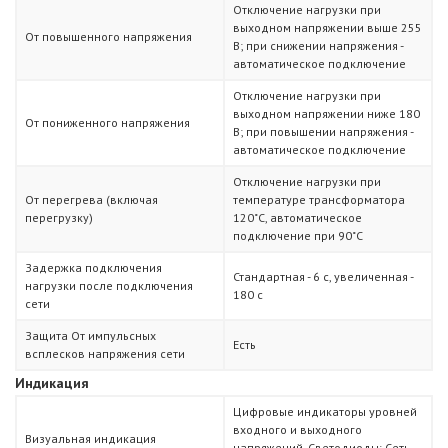
Отключение нагрузки при
выходном напряжении выше 255
От повышенного напряжения
В; при снижении напряжения -
автоматическое подключение
Отключение нагрузки при
выходном напряжении ниже 180
От пониженного напряжения
В; при повышении напряжения -
автоматическое подключение
Отключение нагрузки при
От перегрева (включая
температуре трансформатора
перегрузку)
120˚С, автоматическое
подключение при 90˚С
Задержка подключения
Стандартная - 6 с, увеличенная -
нагрузки после подключения
180 с
сети
Защита От импульсных
Есть
всплесков напряжения сети
Индикация
Цифровые индикаторы уровней
входного и выходного
Визуальная индикация
напряжений. Светодиоды: Сеть,