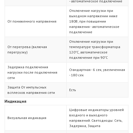
- автоматическое подключение
Отключение нагрузки при
выходном напряжении ниже
От пониженного напряжения
180В; при повышении
напряжения - автоматическое
подключение
Отключение нагрузки при
От перегрева (включая
температуре трансформатора
перегрузку)
120˚С, автоматическое
подключение при 90˚С
Задержка подключения
Стандартная - 6 сек, увеличенная
нагрузки после подключения
- 180 сек
сети
Защита От импульсных
Есть
всплесков напряжения сети
Индикация
Цифровые индикаторы уровней
входного и выходного
Визуальная индикация
напряжений. Светодиоды: Сеть,
Задержка, Защита