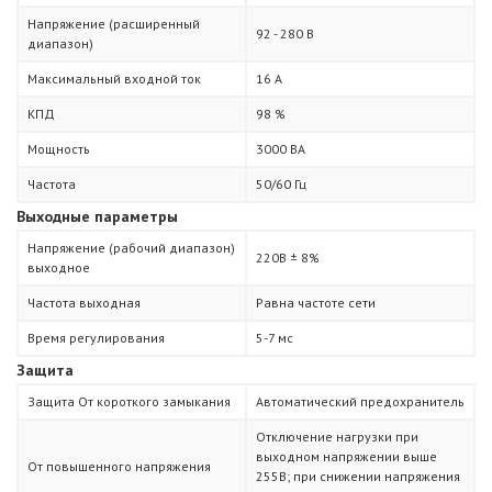
Напряжение (расширенный
92 - 280 B
диапазон)
Максимальный входной ток
16 A
КПД
98 %
Мощность
3000 ВА
Частота
50/60 Гц
Выходные параметры
Напряжение (рабочий диапазон)
220В ± 8%
выходное
Частота выходная
Равна частоте сети
Время регулирования
5-7 мс
Защита
Защита От короткого замыкания
Автоматический предохранитель
Отключение нагрузки при
выходном напряжении выше
От повышенного напряжения
255В; при снижении напряжения