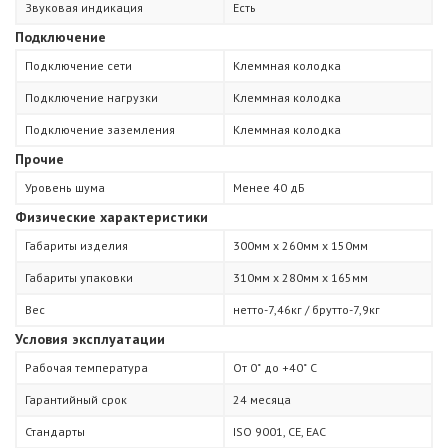
Звуковая индикация
Есть
Подключение
Подключение сети
Клеммная колодка
Подключение нагрузки
Клеммная колодка
Подключение заземления
Клеммная колодка
Прочие
Уровень шума
Менее 40 дБ
Физические характеристики
Габариты изделия
300мм х 260мм х 150мм
Габариты упаковки
310мм х 280мм х 165мм
Вес
нетто-7,46кг / брутто-7,9кг
Условия эксплуатации
Рабочая температура
От 0˚ до +40˚ С
Гарантийный срок
24 месяца
Стандарты
ISO 9001, СЕ, ЕАС