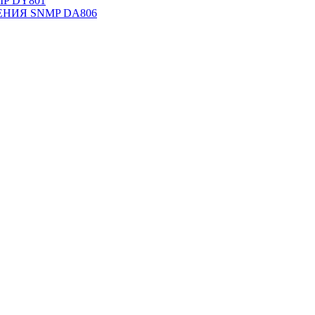
NMP DY801
НИЯ SNMP DА806