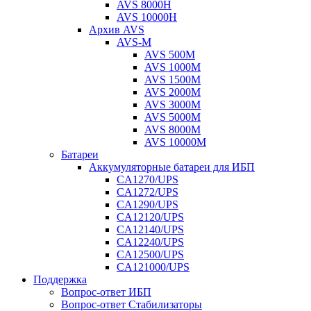
AVS 8000H
AVS 10000H
Архив AVS
AVS-M
AVS 500M
AVS 1000M
AVS 1500M
AVS 2000M
AVS 3000M
AVS 5000M
AVS 8000M
AVS 10000M
Батареи
Аккумуляторные батареи для ИБП
CA1270/UPS
CA1272/UPS
CA1290/UPS
CA12120/UPS
CA12140/UPS
CA12240/UPS
CA12500/UPS
CA121000/UPS
Поддержка
Вопрос-ответ ИБП
Вопрос-ответ Стабилизаторы