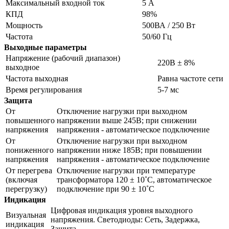
Максимальный входной ток
5 А
КПД
98%
Мощность
500ВА / 250 Вт
Частота
50/60 Гц
Выходные параметры
Напряжение (рабочий диапазон)
220В ± 8%
выходное
Частота выходная
Равна частоте сети
Время регулирования
5-7 мс
Защита
От
Отключение нагрузки при выходном
повышенного
напряжении выше 245В; при снижении
напряжения
напряжения - автоматическое подключение
От
Отключение нагрузки при выходном
пониженного
напряжении ниже 185В; при повышении
напряжения
напряжения - автоматическое подключение
От перегрева
Отключение нагрузки при температуре
(включая
трансформатора 120 ± 10˚С, автоматическое
перегрузку)
подключение при 90 ± 10˚С
Индикация
Цифровая индикация уровня выходного
Визуальная
напряжения. Светодиоды: Сеть, Задержка,
индикация
Защита