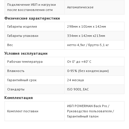
Подключение ИБП и нагрузки
Автоматическое
после восстановления сети
Физические характеристики
Габариты изделия
298мм х 101мм х 142мм
Габариты упаковки
334мм х 142мм х213мм
Вес
нетто-4,9кг / брутто-5,1 кг
Условия эксплуатации
Рабочая температура
От 0˚ до +40˚ С
Влажность
0-95% (без конденсации)
Гарантийный срок
24 месяца
Стандарты
ISO 9001, ЕАС
Комплектация
ИБП POWERMAN Back Pro /
Комплект поставки
Руководство пользователя /
Гарантийный талон