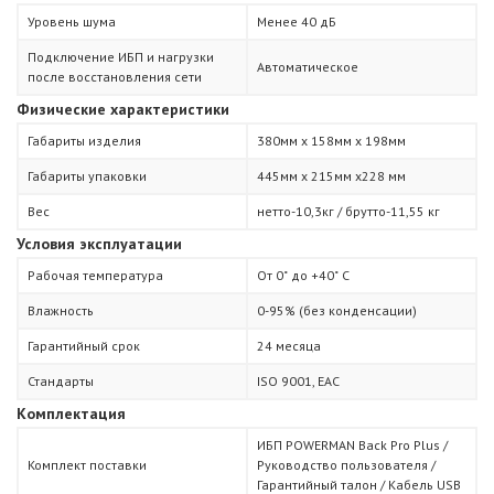
Уровень шума
Менее 40 дБ
Подключение ИБП и нагрузки
Автоматическое
после восстановления сети
Физические характеристики
Габариты изделия
380мм х 158мм х 198мм
Габариты упаковки
445мм х 215мм х228 мм
Вес
нетто-10,3кг / брутто-11,55 кг
Условия эксплуатации
Рабочая температура
От 0˚ до +40˚ С
Влажность
0-95% (без конденсации)
Гарантийный срок
24 месяца
Стандарты
ISO 9001, ЕАС
Комплектация
ИБП POWERMAN Back Pro Plus /
Комплект поставки
Руководство пользователя /
Гарантийный талон / Кабель USB