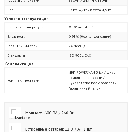
Габариты упаковки
360мм х 245мм х 130мм
Вес
нетто-4,7кг / брутто-4,9 кг
Условия эксплуатации
Рабочая температура
От 0˚ до +40˚ С
Влажность
0-95% (без конденсации)
Гарантийный срок
24 месяца
Стандарты
ISO 9001, ЕАС
Комплектация
ИБП POWERMAN Brick / Шнур
подключения к сети /
Комплект поставки
Руководство пользователя /
Гарантийный талон
Мощность 600 ВА / 360 Вт
Встроенные батареи: 12 В 7 Ач, 1 шт