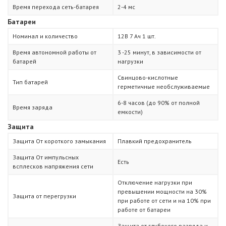
Время перехода сеть-батарея
2-4 мс
Батареи
Номинал и количество
12В 7 Ач 1 шт.
Время автономной работы от
3 -25 минут, в зависимости от
батарей
нагрузки
Свинцово-кислотные
Тип батарей
герметичные необслуживаемые
6-8 часов (до 90% от полной
Время заряда
емкости)
Защита
Защита От короткого замыкания
Плавкий предохранитель
Защита От импульсных
Есть
всплесков напряжения сети
Отключение нагрузки при
превышении мощности на 30%
Защита от перегрузки
при работе от сети и на 10% при
работе от батареи
Защита от глубокого разряда и