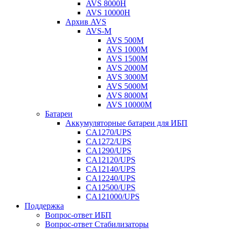
AVS 8000H
AVS 10000H
Архив AVS
AVS-M
AVS 500M
AVS 1000M
AVS 1500M
AVS 2000M
AVS 3000M
AVS 5000M
AVS 8000M
AVS 10000M
Батареи
Аккумуляторные батареи для ИБП
CA1270/UPS
CA1272/UPS
CA1290/UPS
CA12120/UPS
CA12140/UPS
CA12240/UPS
CA12500/UPS
CA121000/UPS
Поддержка
Вопрос-ответ ИБП
Вопрос-ответ Стабилизаторы