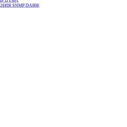
NMP DY801
НИЯ SNMP DА806