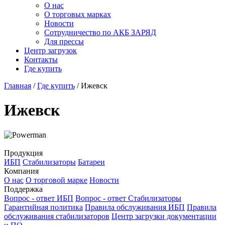
О нас
О торговых марках
Новости
Сотрудничество по АКБ ЗАРЯД
Для прессы
Центр загрузок
Контакты
Где купить
Главная
/
Где купить
/
Ижевск
Ижевск
Продукция
ИБП
Стабилизаторы
Батареи
Компания
О нас
О торговой марке
Новости
Поддержка
Вопрос - ответ ИБП
Вопрос - ответ Стабилизаторы
Гарантийная политика
Правила обслуживания ИБП
Правила
обслуживания стабилизаторов
Центр загрузки документации