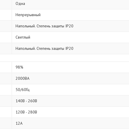
Одна
Непрерывный
Напольный. Степень защиты IP20
Светлый
Напольный. Степень защиты IP20
98%
2000ВА
50/60Гц
140В - 260В
120В - 280В
12А