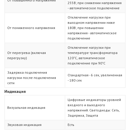
От повышенного напряжения
255В; при снижении напряжения
- автоматическое подключение
Отключение нагрузки при
выходном напряжении ниже
От пониженного напряжения
180В; при повышении
напряжения - автоматическое
подключение
Отключение нагрузки при
От перегрева (включая
температуре трансформатора
перегрузку)
120˚С, автоматическое
подключение при 90˚С
Задержка подключения
Стандартная - 6 сек, увеличенная
нагрузки после подключения
- 180 сек
сети
Индикация
Цифровые индикаторы уровней
входного и выходного
Визуальная индикация
напряжений. Светодиоды: Сеть,
Задержка, Защита
Звуковая индикация
Есть