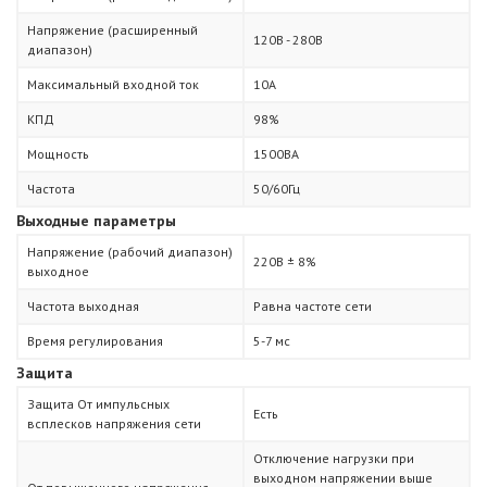
Напряжение (расширенный
120В - 280В
диапазон)
Максимальный входной ток
10А
КПД
98%
Мощность
1500ВА
Частота
50/60Гц
Выходные параметры
Напряжение (рабочий диапазон)
220В ± 8%
выходное
Частота выходная
Равна частоте сети
Время регулирования
5-7 мс
Защита
Защита От импульсных
Есть
всплесков напряжения сети
Отключение нагрузки при
выходном напряжении выше