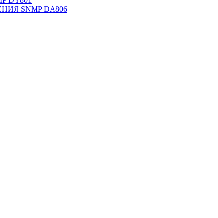
NMP DY801
НИЯ SNMP DА806