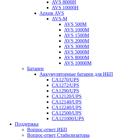
AVS 8000H
AVS 10000H
Архив AVS
AVS-M
AVS 500M
AVS 1000M
AVS 1500M
AVS 2000M
AVS 3000M
AVS 5000M
AVS 8000M
AVS 10000M
Батареи
Аккумуляторные батареи для ИБП
CA1270/UPS
CA1272/UPS
CA1290/UPS
CA12120/UPS
CA12140/UPS
CA12240/UPS
CA12500/UPS
CA121000/UPS
Поддержка
Вопрос-ответ ИБП
Вопрос-ответ Стабилизаторы