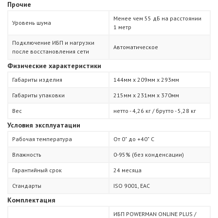
Прочие
Менее чем 55 дБ на расстоянии
Уровень шума
1 метр
Подключение ИБП и нагрузки
Автоматическое
после восстановления сети
Физические характеристики
Габариты изделия
144мм х 209мм х 293мм
Габариты упаковки
215мм х 231мм х 370мм
Вес
нетто - 4,26 кг / брутто - 5,28 кг
Условия эксплуатации
Рабочая температура
От 0˚ до +40˚ С
Влажность
0-95% (без конденсации)
Гарантийный срок
24 месяца
Стандарты
ISO 9001, ЕАС
Комплектация
ИБП POWERMAN ONLINE PLUS /