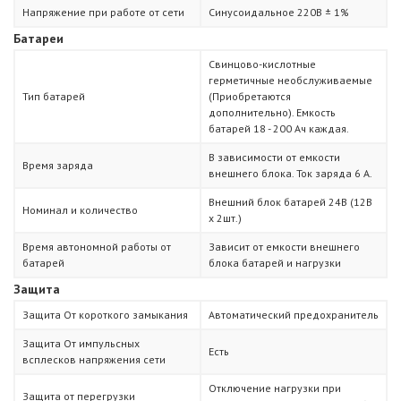
Напряжение при работе от сети
Синусоидальное 220В ± 1%
Батареи
Свинцово-кислотные
герметичные необслуживаемые
Тип батарей
(Приобретаются
дополнительно). Емкость
батарей 18 - 200 Ач каждая.
В зависимости от емкости
Время заряда
внешнего блока. Ток заряда 6 А.
Внешний блок батарей 24В (12В
Номинал и количество
х 2шт.)
Время автономной работы от
Зависит от емкости внешнего
батарей
блока батарей и нагрузки
Защита
Защита От короткого замыкания
Автоматический предохранитель
Защита От импульсных
Есть
всплесков напряжения сети
Отключение нагрузки при
Защита от перегрузки