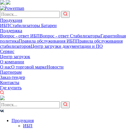
Продукция
ИБП
Стабилизаторы
Батареи
Поддержка
Вопрос - ответ ИБП
Вопрос - ответ Стабилизаторы
Гарантийная
политика
Правила обслуживания ИБП
Правила обслуживания
стабилизаторов
Центр загрузки документации и ПО
Сервис
Центр загрузок
О компании
О нас
О торговой марке
Новости
Партнерам
Заказ-тендер
Контакты
Где купить
Продукция
ИБП