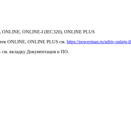
, ONLINE,
ONLINE-I (IEC320)
, ONLINE PLUS
линеек ONLINE, ONLINE PLUS см.
https://powerman.ru/arhiv-onlajn-i
- см. вкладку Документация и ПО.