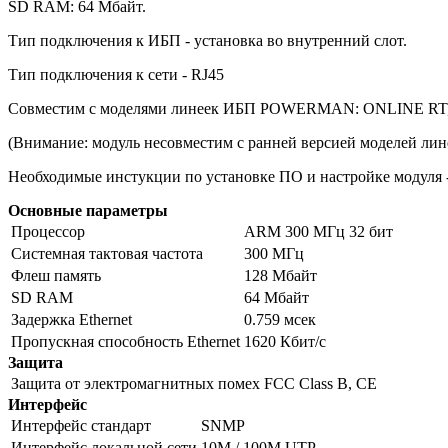
SD RAM: 64 Мбайт.
Back Pro 2000
AVS 8000D
AVS 8000E
Внешний батарейный блок 3U- 20x(12V-9Ah) для POWERMAN ONLINE 6000 RT и 10000 RT
Тип подключения к ИБП - установка во внутренний слот.
Тип подключения к сети - RJ45
Back Pro 2000 Plus
AVS 10000D
AVS 10000E
Совместим с моделями линеек ИБП POWERMAN: ONLINE RT
AVS 15000D
(Внимание: модуль несовместим с ранней версией моделей 
Необходимые инстукции по установке ПО и настройке модуля 
AVS 20000D
Основные параметры
Процессор
ARM 300 MГц 32 бит
Системная тактовая частота
300 МГц
Флеш память
128 Мбайт
SD RAM
64 Мбайт
Задержка Ethernet
0.759 мсек
Пропускная способность Ethernet
1620 Кбит/с
Защита
Защита от электромагнитных помех
FCC Class B, CE
Интерфейс
Интерфейс стандарт
SNMP
Интерфейс локальной сети
10M / 100M UTP