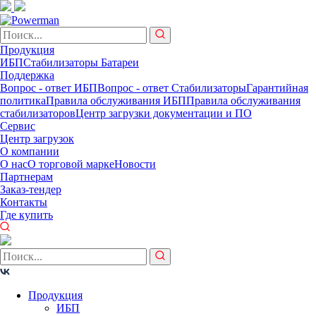
Продукция
ИБП
Стабилизаторы
Батареи
Поддержка
Вопрос - ответ ИБП
Вопрос - ответ Стабилизаторы
Гарантийная
политика
Правила обслуживания ИБП
Правила обслуживания
стабилизаторов
Центр загрузки документации и ПО
Сервис
Центр загрузок
О компании
О нас
О торговой марке
Новости
Партнерам
Заказ-тендер
Контакты
Где купить
Продукция
ИБП