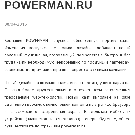
POWERMAN.RU
Back Pro 1050 Plus
Smart 1000 INV Silver
Back Pro 600
Архив AVS
AVS 2000D Black
AVS 10000P
AVS 5000S
AVS 2000E Black
AVS 10000H
AVS 10000M
CA121000/UPS
Внешний батарейный блок 24-18-2U-1.4 для POWERMAN ONLINE 1000 RT
08/04/2015
Back Pro 1500
Smart 1000 INV Graphite
Back Pro 500
AVS 3000D
AVS 3000E
Внешний батарейный блок 48-18-2U-1.4 для POWERMAN ONLINE 2000 RT
Компания POWERMAN запустила обновленную версию сайта.
Back Pro 1500 Plus
AVS 5000D
AVS 5000E
Внешний батарейный блок 72-18-2U-1.4 для POWERMAN ONLINE 3000 RT
Изменения коснулись не только дизайна, добавлен новый
полезный функционал, позволяющий пользователю быстро и без
Back Pro 2000
AVS 8000D
AVS 8000E
Внешний батарейный блок 3U- 20x(12V-9Ah) для POWERMAN ONLINE 6000 RT и 10000 RT
труда найти необходимую информацию по продукции, партнерам,
сервисным центрам или отправить вопрос сотрудникам компании.
Back Pro 2000 Plus
AVS 10000D
AVS 10000E
Новый дизайн значительно отличается от предыдущего варианта.
AVS 15000D
Он стал более дружественным и отвечает всем современным
требованиям web-технологий. Новый сайт выполнен на базе
AVS 20000D
адаптивной верстки, с компоновкой контента на странице браузера
в зависимости от разрешения экрана. Владельцам мобильных
устройств (планшетов и смартфонов) теперь будет удобнее
путешествовать по страницам powerman.ru.