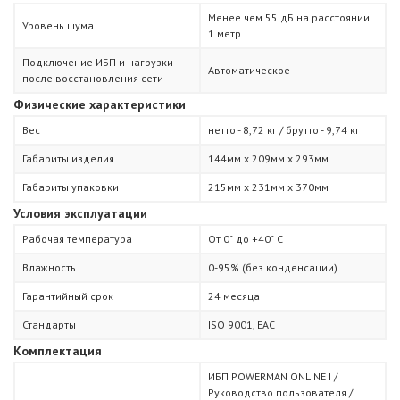
Менее чем 55 дБ на расстоянии
Уровень шума
1 метр
Подключение ИБП и нагрузки
Автоматическое
после восстановления сети
Физические характеристики
Вес
нетто - 8,72 кг / брутто - 9,74 кг
Габариты изделия
144мм х 209мм х 293мм
Габариты упаковки
215мм х 231мм х 370мм
Условия эксплуатации
Рабочая температура
От 0˚ до +40˚ С
Влажность
0-95% (без конденсации)
Гарантийный срок
24 месяца
Стандарты
ISO 9001, ЕАС
Комплектация
ИБП POWERMAN ONLINE I /
Руководство пользователя /