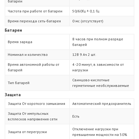
батареи
Частота при работе от батареи
50/60Гц ± 0,1 Гц
Время перехода сеть-батарея
0 мс (отсутствует)
Батареи
8 часов при полном разряде
Время заряда
батарей
Номинал и количество
12В 9 Ач 2 шт.
Время автономной работы от
4 -20 минут, в зависимости от
батарей
нагрузки
Свинцово-кислотные
Тип батарей
герметичные необслуживаемые
Защита
Защита От короткого замыкания
Автоматический предохранитель
Защита От импульсных
Есть
всплесков напряжения сети
Отключение нагрузки при
Защита от перегрузки
превышении мощности на 50%