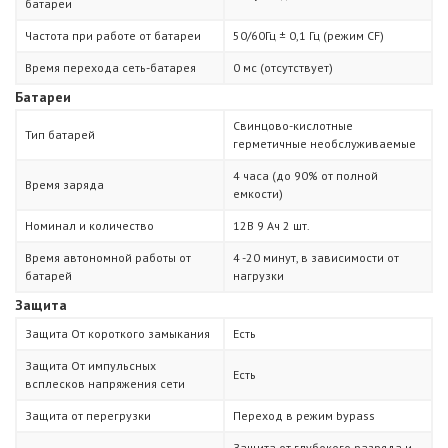
батареи
Частота при работе от батареи
50/60Гц ± 0,1 Гц (режим CF)
Время перехода сеть-батарея
0 мс (отсутствует)
Батареи
Свинцово-кислотные
Тип батарей
герметичные необслуживаемые
4 часа (до 90% от полной
Время заряда
емкости)
Номинал и количество
12В 9 Ач 2 шт.
Время автономной работы от
4 -20 минут, в зависимости от
батарей
нагрузки
Защита
Защита От короткого замыкания
Есть
Защита От импульсных
Есть
всплесков напряжения сети
Защита от перегрузки
Переход в режим bypass
Защита от глубокого разряда и