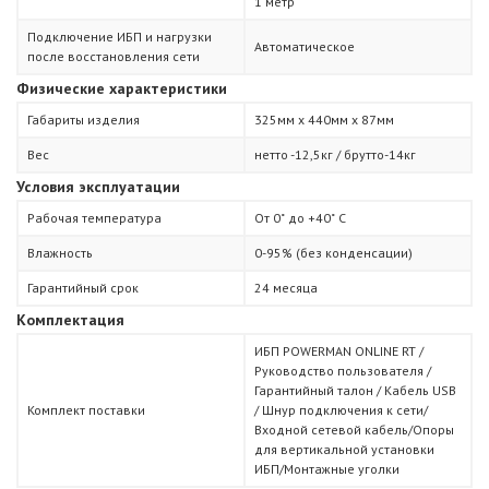
1 метр
Подключение ИБП и нагрузки
Автоматическое
после восстановления сети
Физические характеристики
Габариты изделия
325мм х 440мм х 87мм
Вес
нетто -12,5кг / брутто-14кг
Условия эксплуатации
Рабочая температура
От 0˚ до +40˚ С
Влажность
0-95% (без конденсации)
Гарантийный срок
24 месяца
Комплектация
ИБП POWERMAN ONLINE RT /
Руководство пользователя /
Гарантийный талон / Кабель USB
Комплект поставки
/ Шнур подключения к сети/
Входной сетевой кабель/Опоры
для вертикальной установки
ИБП/Монтажные уголки