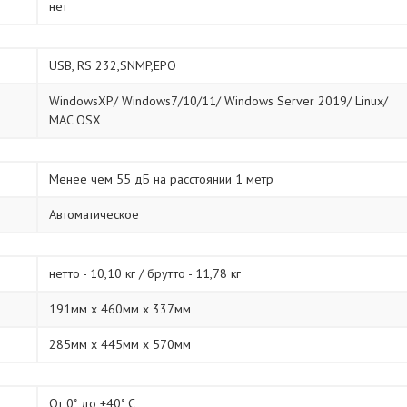
нет
USB, RS 232,SNMP,EPO
WindowsXP/ Windows7/10/11/ Windows Server 2019/ Linux/
MAC OSX
Менее чем 55 дБ на расстоянии 1 метр
Автоматическое
нетто - 10,10 кг / брутто - 11,78 кг
191мм х 460мм х 337мм
285мм х 445мм х 570мм
От 0˚ до +40˚ С