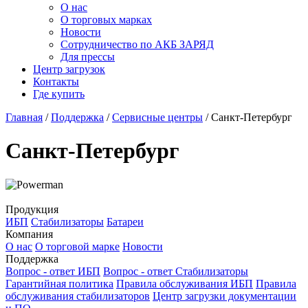
О нас
О торговых марках
Новости
Сотрудничество по АКБ ЗАРЯД
Для прессы
Центр загрузок
Контакты
Где купить
Главная
/
Поддержка
/
Сервисные центры
/
Санкт-Петербург
Санкт-Петербург
Продукция
ИБП
Стабилизаторы
Батареи
Компания
О нас
О торговой марке
Новости
Поддержка
Вопрос - ответ ИБП
Вопрос - ответ Стабилизаторы
Гарантийная политика
Правила обслуживания ИБП
Правила
обслуживания стабилизаторов
Центр загрузки документации