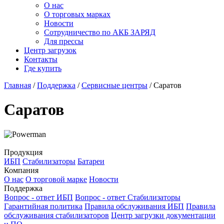
О нас
О торговых марках
Новости
Сотрудничество по АКБ ЗАРЯД
Для прессы
Центр загрузок
Контакты
Где купить
Главная
/
Поддержка
/
Сервисные центры
/
Саратов
Саратов
Продукция
ИБП
Стабилизаторы
Батареи
Компания
О нас
О торговой марке
Новости
Поддержка
Вопрос - ответ ИБП
Вопрос - ответ Стабилизаторы
Гарантийная политика
Правила обслуживания ИБП
Правила
обслуживания стабилизаторов
Центр загрузки документации