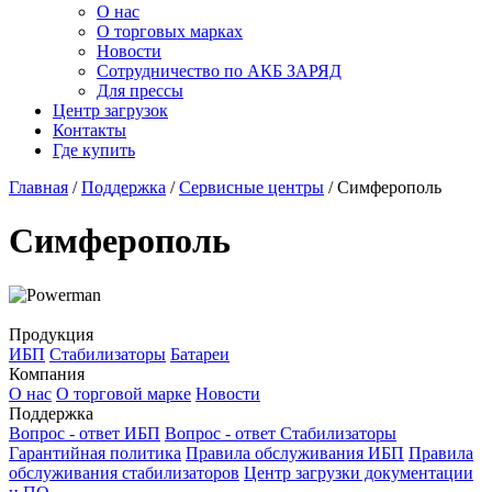
О нас
О торговых марках
Новости
Сотрудничество по АКБ ЗАРЯД
Для прессы
Центр загрузок
Контакты
Где купить
Главная
/
Поддержка
/
Сервисные центры
/
Симферополь
Симферополь
Продукция
ИБП
Стабилизаторы
Батареи
Компания
О нас
О торговой марке
Новости
Поддержка
Вопрос - ответ ИБП
Вопрос - ответ Стабилизаторы
Гарантийная политика
Правила обслуживания ИБП
Правила
обслуживания стабилизаторов
Центр загрузки документации