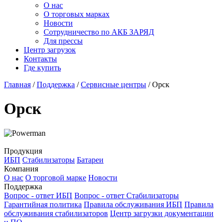
О нас
О торговых марках
Новости
Сотрудничество по АКБ ЗАРЯД
Для прессы
Центр загрузок
Контакты
Где купить
Главная
/
Поддержка
/
Сервисные центры
/
Орск
Орск
Продукция
ИБП
Стабилизаторы
Батареи
Компания
О нас
О торговой марке
Новости
Поддержка
Вопрос - ответ ИБП
Вопрос - ответ Стабилизаторы
Гарантийная политика
Правила обслуживания ИБП
Правила
обслуживания стабилизаторов
Центр загрузки документации