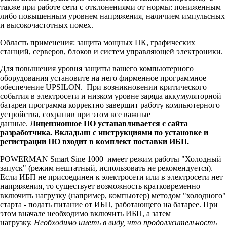
также при работе сети с отклонениями от нормы: пониженным
Back Pro 1500 Plus
AVS 5000D
AVS 5000E
Внешний батарейный блок 72-18-2U-1.4 для POWERMAN ONLINE 3000 RT
либо повышенным уровнем напряжения, наличием импульсных
и высокочастотных помех.
Back Pro 2000
AVS 8000D
AVS 8000E
Внешний батарейный блок 3U- 20x(12V-9Ah) для POWERMAN ONLINE 6000 RT и 10000 RT
Область применения: защита мощных ПК, графических
станций, серверов, блоков и систем управляющей электроники.
Back Pro 2000 Plus
AVS 10000D
AVS 10000E
Для повышения уровня защиты вашего компьютерного
оборудования установите на него фирменное программное
обеспечение UPSILON. При возникновении критического
AVS 15000D
события в электросети и низком уровне заряда аккумуляторной
батареи программа корректно завершит работу компьютерного
AVS 20000D
устройства, сохранив при этом все важные
данные.
Лицензионное ПО устанавливается с сайта
разработчика. Вкладыш с инструкциями по установке и
регистрации ПО входит в комплект поставки ИБП.
POWERMAN Smart Sine 1000 имеет режим работы "Холодный
запуск" (режим нештатный, использовать не рекомендуется).
Если ИБП не присоединен к электросети или в электросети нет
напряжения, то существует возможность кратковременно
включить нагрузку (например, компьютер) методом "холодного"
старта - подать питание от ИБП, работающего на батарее. При
этом вначале необходимо включить ИБП, а затем
нагрузку.
Необходимо иметь в виду, что продолжительность