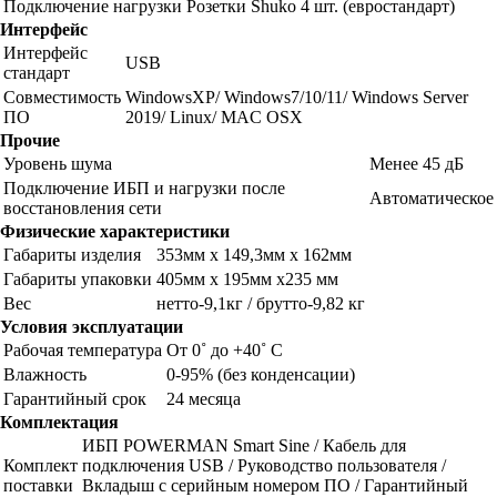
Подключение нагрузки
Розетки Shuko 4 шт. (евростандарт)
Интерфейс
Интерфейс
USB
стандарт
Совместимость
WindowsXP/ Windows7/10/11/ Windows Server
ПО
2019/ Linux/ MAC OSX
Прочие
Уровень шума
Менее 45 дБ
Подключение ИБП и нагрузки после
Автоматическое
восстановления сети
Физические характеристики
Габариты изделия
353мм х 149,3мм х 162мм
Габариты упаковки
405мм х 195мм х235 мм
Вес
нетто-9,1кг / брутто-9,82 кг
Условия эксплуатации
Рабочая температура
От 0˚ до +40˚ С
Влажность
0-95% (без конденсации)
Гарантийный срок
24 месяца
Комплектация
ИБП POWERMAN Smart Sine / Кабель для
Комплект
подключения USB / Руководство пользователя /
поставки
Вкладыш с серийным номером ПО / Гарантийный