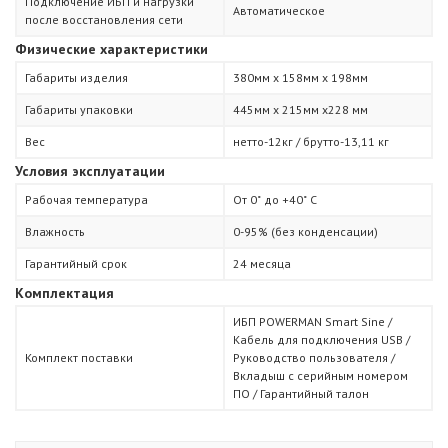
Подключение ИБП и нагрузки
Автоматическое
после восстановления сети
Физические характеристики
Габариты изделия
380мм х 158мм х 198мм
Габариты упаковки
445мм х 215мм х228 мм
Вес
нетто-12кг / брутто-13,11 кг
Условия эксплуатации
Рабочая температура
От 0˚ до +40˚ С
Влажность
0-95% (без конденсации)
Гарантийный срок
24 месяца
Комплектация
ИБП POWERMAN Smart Sine /
Кабель для подключения USB /
Комплект поставки
Руководство пользователя /
Вкладыш с серийным номером
ПО / Гарантийный талон