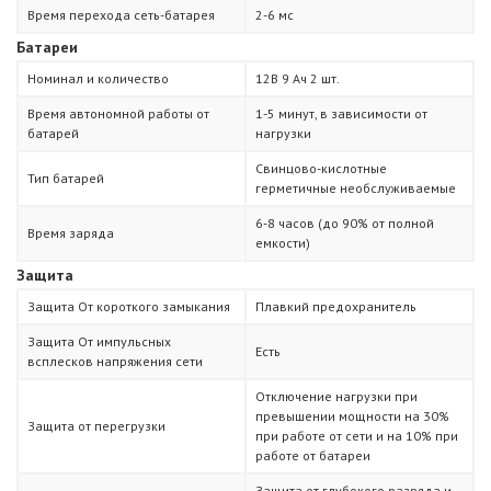
Время перехода сеть-батарея
2-6 мс
Батареи
Номинал и количество
12В 9 Ач 2 шт.
Время автономной работы от
1-5 минут, в зависимости от
батарей
нагрузки
Свинцово-кислотные
Тип батарей
герметичные необслуживаемые
6-8 часов (до 90% от полной
Время заряда
емкости)
Защита
Защита От короткого замыкания
Плавкий предохранитель
Защита От импульсных
Есть
всплесков напряжения сети
Отключение нагрузки при
превышении мощности на 30%
Защита от перегрузки
при работе от сети и на 10% при
работе от батареи
Защита от глубокого разряда и